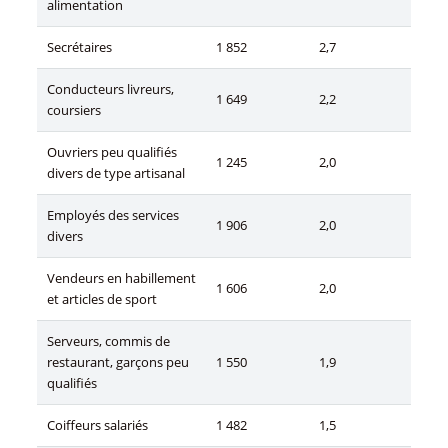
alimentation
Secrétaires
1 852
2,7
Conducteurs livreurs,
1 649
2,2
coursiers
Ouvriers peu qualifiés
1 245
2,0
divers de type artisanal
Employés des services
1 906
2,0
divers
Vendeurs en habillement
1 606
2,0
et articles de sport
Serveurs, commis de
restaurant, garçons peu
1 550
1,9
qualifiés
Coiffeurs salariés
1 482
1,5