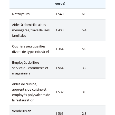
euros)
Nettoyeurs
1 540
6,0
Aides à domicile, aides
ménagères, travailleuses
1 403
5,4
familiales
Ouvriers peu qualifiés
1 364
5,0
divers de type industriel
Employés de libre-
service du commerce et
1 564
3,2
magasiniers
Aides de cuisine,
apprentis de cuisine et
1 532
3,0
employés polyvalents de
la restauration
Vendeurs en
1 561
2,8