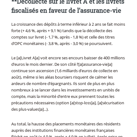
**Décollecte sur le livret A et les livrets
fiscalisés en faveur de l’assurance-vie
La croissance des dépôts à terme inférieur à 2 ans se fait moins
forte (+ 4,6 %, après + 9,1 %) tandis que la décollecte des
comptes sur livret (- 1,7 %, après - 1,8 %) et celle des titres
d’OPC monétaires (- 3,8 %, après - 3,0 %) se poursuivent.
Le [a[Livret A]a] voit encore ses encours baisser de 400 millions
d’euros le mois dernier. De son côté l’[a[assurance-vie]a]
continue son ascension (1,6 milliards d’euros de collecte en
août), même si les aléas boursiers risquent de calmer les
ardeurs de nombre d’épargnants. Ils sont de plus en plus
nombreux à se lancer dans les investissements en unités de
compte, mais la minorité d’entre eux prennent toutes les
précautions nécessaires (option [a[stop-loss]a], [a[sécurisation
des plus-values]a]...).
Au total, la hausse des placements monétaires des résidents
auprès des institutions financières monétaires françaises
fléchit en août (+ 4,0 %, après + 4,9 % en juillet). Après prise en