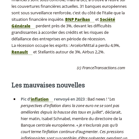
les couvertures financières actuelles. 31 banques européennes
sont sous surveillance renforcée, c’est du côté de l’Italie que la
situation financière inquiète.
BNP Paribas
et
Société
Générale
perdent près de 3%, devant les difficultés
grandissantes à accorder des crédits et les risques de
défaillance des entreprises en période de récession.
La récession occupe les esprits : ArcelorMittal a perdu 4,9%,
Renault
et Stellantis autour de 3%, Airbus 2,2%.
(c) FranceTransactions.com
Les mauvaises nouvelles
Pic d’
inflation
renvoyé en 2023
: Bad news ! "
Les
perspectives d’inflation dans la zone euro ne se sont pas
améliorées depuis la hausse des taux en juillet
", déclarait,
hier matin, Isabel Schnabel, membre du directoire de la
Banque centrale européenne. «
Je n’exclurais pas qu’à
court terme l’inflation continue d’augmenter. Ces pressions
inflationnistes sont susceptibles d’être présentes pendant un