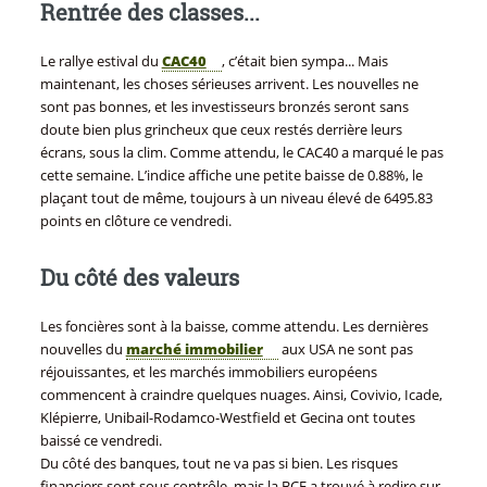
Rentrée des classes...
Le rallye estival du
CAC40
, c’était bien sympa... Mais
maintenant, les choses sérieuses arrivent. Les nouvelles ne
sont pas bonnes, et les investisseurs bronzés seront sans
doute bien plus grincheux que ceux restés derrière leurs
écrans, sous la clim. Comme attendu, le CAC40 a marqué le pas
cette semaine. L’indice affiche une petite baisse de 0.88%, le
plaçant tout de même, toujours à un niveau élevé de 6495.83
points en clôture ce vendredi.
Du côté des valeurs
Les foncières sont à la baisse, comme attendu. Les dernières
nouvelles du
marché immobilier
aux USA ne sont pas
réjouissantes, et les marchés immobiliers européens
commencent à craindre quelques nuages. Ainsi, Covivio, Icade,
Klépierre, Unibail-Rodamco-Westfield et Gecina ont toutes
baissé ce vendredi.
Du côté des banques, tout ne va pas si bien. Les risques
financiers sont sous contrôle, mais la BCE a trouvé à redire sur