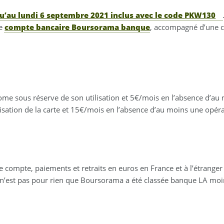
u’au lundi 6 septembre 2021 inclus avec le code
PKW130
re
compte bancaire Boursorama banque
, accompagné d’une c
lcome sous réserve de son utilisation et 5€/mois en l’absence d’a
ilisation de la carte et 15€/mois en l’absence d’au moins une opé
de compte, paiements et retraits en euros en France et à l’étrang
Ce n’est pas pour rien que Boursorama a été classée banque LA mo