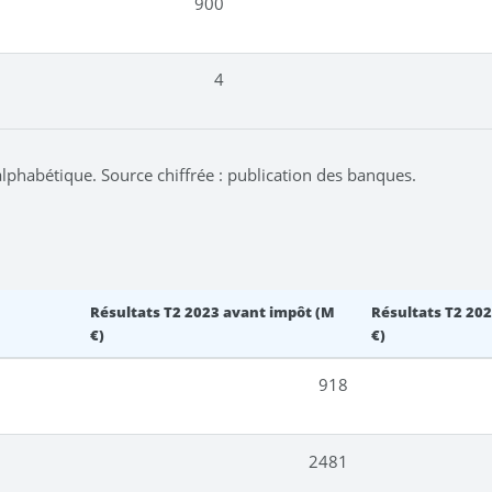
900
4
 alphabétique. Source chiffrée : publication des banques.
Résultats T2 2023 avant impôt (M
Résultats T2 20
€)
€)
918
2481