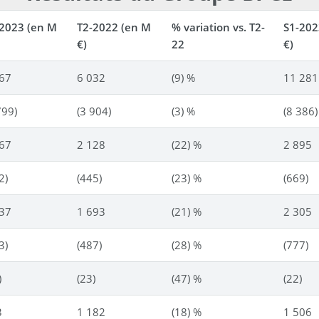
-2023 (en M
T2-2022 (en M
% variation vs. T2-
S1-202
€)
22
€)
467
6 032
(9) %
11 281
799)
(3 904)
(3) %
(8 386)
667
2 128
(22) %
2 895
2)
(445)
(23) %
(669)
337
1 693
(21) %
2 305
3)
(487)
(28) %
(777)
)
(23)
(47) %
(22)
3
1 182
(18) %
1 506