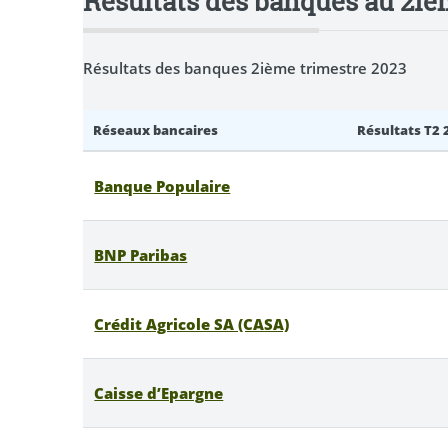
Résultats des banques au 2iè
Résultats des banques 2ième trimestre 2023
Réseaux bancaires
Résultats T2 
Banque Populaire
BNP Paribas
Crédit Agricole SA (CASA)
Caisse d’Epargne