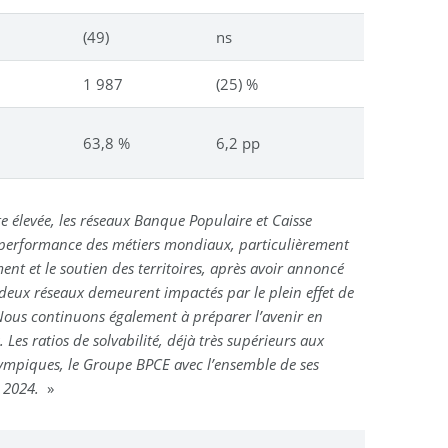
(49)
ns
1 987
(25) %
63,8 %
6,2 pp
te élevée, les réseaux Banque Populaire et Caisse
la performance des métiers mondiaux, particulièrement
nt et le soutien des territoires, après avoir annoncé
os deux réseaux demeurent impactés par le plein effet de
. Nous continuons également à préparer l’avenir en
 Les ratios de solvabilité, déjà très supérieurs aux
lympiques, le Groupe BPCE avec l’ensemble de ses
s 2024.
»