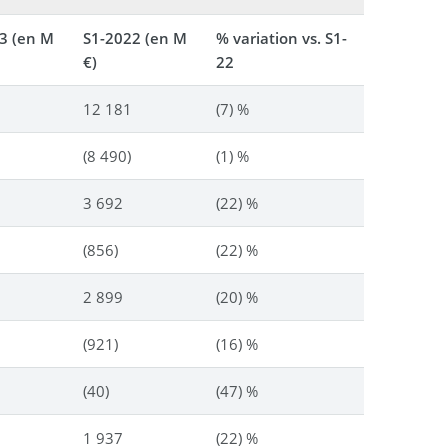
3 (en M
S1-2022 (en M
% variation vs. S1-
€)
22
12 181
(7) %
(8 490)
(1) %
3 692
(22) %
(856)
(22) %
2 899
(20) %
(921)
(16) %
(40)
(47) %
1 937
(22) %