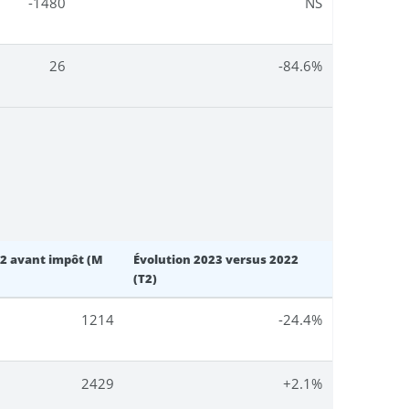
-1480
NS
26
-84.6%
22 avant impôt (M
Évolution 2023 versus 2022
(T2)
1214
-24.4%
2429
+2.1%