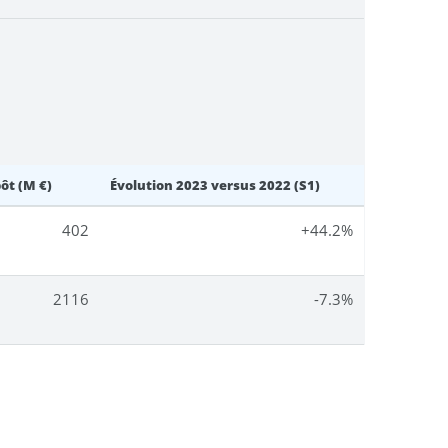
ôt (M €)
Évolution 2023 versus 2022 (S1)
402
+44.2%
2116
-7.3%