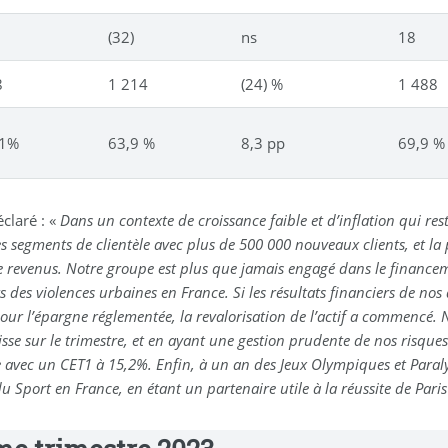
(32)
ns
18
8
1 214
(24) %
1 488
,1%
63,9 %
8,3 pp
69,9 %
claré : «
Dans un contexte de croissance faible et d’inflation qui res
s segments de clientèle avec plus de 500 000 nouveaux clients, et 
de revenus. Notre groupe est plus que jamais engagé dans le financeme
ors des violences urbaines en France. Si les résultats financiers de n
n pour l’épargne réglementée, la revalorisation de l’actif a commencé
sse sur le trimestre, et en ayant une gestion prudente de nos risques.
re avec un CET1 à 15,2%. Enfin, à un an des Jeux Olympiques et Para
 Sport en France, en étant un partenaire utile à la réussite de Pari