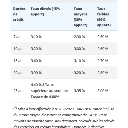
Durées
Taux élevés (15%
Taux
Taux
de
apport)
moyens
faibles
crédit
(30%
(50%
apport)
apport)
7 ans
3,10 %
2,90 %
2,50 %
10 ans
3,20 %
3,00 %
2,60 %
15 ans
3,60 %
3,10 %
2,70 %
20 ans
3,90 %
3,20 %
2,80 %
4,40 %⚠️
Taux
25 ans
supérieur au seuil de
3,35 %
3,00 %
l’usure de 4.00%
(*)
Mise à jour effectuée le
01/03/2023
. Taux assurance incluse
d’un taux moyen d’assurance emprunteur de 0.45%. Taux
moyens de marché (avec 30% d’apport), calculés sur les relevés
des courtiers en crédits immobiliers. Données indicatives