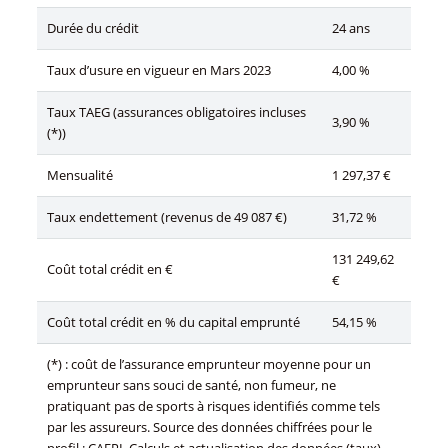
Durée du crédit
24 ans
Taux d’usure en vigueur en Mars 2023
4,00 %
Taux TAEG (assurances obligatoires incluses
3,90 %
(*))
Mensualité
1 297,37 €
Taux endettement (revenus de 49 087 €)
31,72 %
131 249,62
Coût total crédit en €
€
Coût total crédit en % du capital emprunté
54,15 %
(*) : coût de l’assurance emprunteur moyenne pour un
emprunteur sans souci de santé, non fumeur, ne
pratiquant pas de sports à risques identifiés comme tels
par les assureurs. Source des données chiffrées pour le
profil : CAFPI. Calculs et actualisation des données (taux)