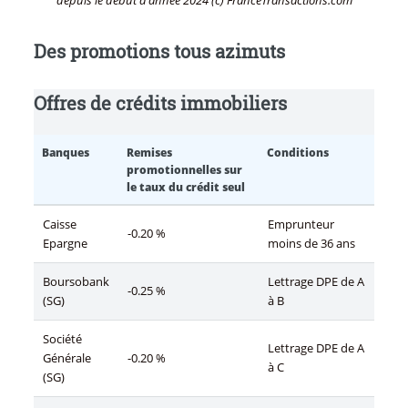
depuis le début d’année 2024 (c) FranceTransactions.com
Des promotions tous azimuts
Offres de crédits immobiliers
Banques
Remises
Conditions
promotionnelles sur
le taux du crédit seul
Caisse
Emprunteur
-0.20 %
Epargne
moins de 36 ans
Boursobank
Lettrage DPE de A
-0.25 %
(SG)
à B
Société
Lettrage DPE de A
Générale
-0.20 %
à C
(SG)