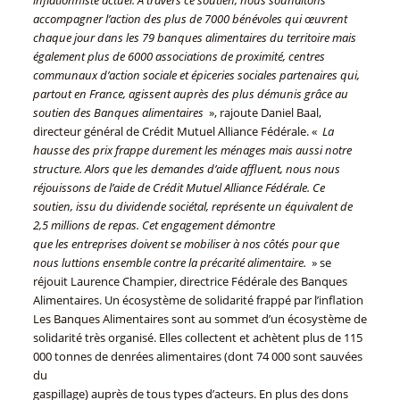
inflationniste actuel. A travers ce soutien, nous souhaitons
accompagner l’action des plus de 7000 bénévoles qui œuvrent
chaque jour dans les 79 banques alimentaires du territoire mais
également plus de 6000 associations de proximité, centres
communaux d’action sociale et épiceries sociales partenaires qui,
partout en France, agissent auprès des plus démunis grâce au
soutien des Banques alimentaires
», rajoute Daniel Baal,
directeur général de Crédit Mutuel Alliance Fédérale. «
La
hausse des prix frappe durement les ménages mais aussi notre
structure. Alors que les demandes d’aide affluent, nous nous
réjouissons de l’aide de Crédit Mutuel Alliance Fédérale. Ce
soutien, issu du dividende sociétal, représente un équivalent de
2,5 millions de repas. Cet engagement démontre
que les entreprises doivent se mobiliser à nos côtés pour que
nous luttions ensemble contre la précarité alimentaire.
» se
réjouit Laurence Champier, directrice Fédérale des Banques
Alimentaires. Un écosystème de solidarité frappé par l’inflation
Les Banques Alimentaires sont au sommet d’un écosystème de
solidarité très organisé. Elles collectent et achètent plus de 115
000 tonnes de denrées alimentaires (dont 74 000 sont sauvées
du
gaspillage) auprès de tous types d’acteurs. En plus des dons