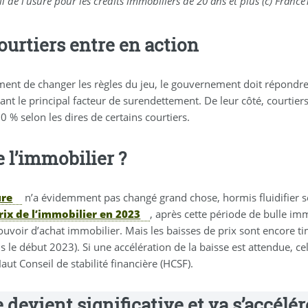
l de l’usure pour les crédits immobiliers de 20 ans et plus (c) Fran
ourtiers entre en action
t de changer les règles du jeu, le gouvernement doit répondre
ant le principal facteur de surendettement. De leur côté, courtier
0 % selon les dires de certains courtiers.
e l’immobilier ?
ure
n’a évidemment pas changé grand chose, hormis fluidifier s
rix de l’immobilier en 2023
, après cette période de bulle im
uvoir d’achat immobilier. Mais les baisses de prix sont encore t
 le début 2023). Si une accélération de la baisse est attendue, c
aut Conseil de stabilité financière (HCSF).
se devient significative et va s’accél