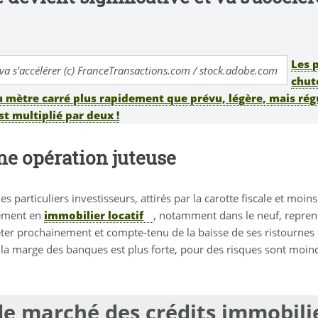
Les 
et va s’accélérer (c) FranceTransactions.com / stock.adobe.com
chute
du mètre carré plus rapidement que prévu, légère, mais ré
t multiplié par deux !
une opération juteuse
articuliers investisseurs, attirés par la carotte fiscale et moin
sement en
immobilier locatif
, notamment dans le neuf, repren
ter prochainement et compte-tenu de la baisse de ses ristournes f
 la marge des banques est plus forte, pour des risques sont moin
e marché des crédits immobili