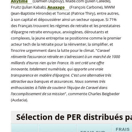
Anytime
(Damien Dupouy), Made.com (Julien Callede),
Fruitz (Julian Kabab),
Anaxago
(François Carbone), MWM
(Jean-Baptiste Hironde) et Tomcat (Patrice Thiry), entre autres,
à son capital et dépoussiérer ainsi un secteur opaque. Si 71%
des Français trouvent les régimes de retraite et les prestataires
d’épargne retraite ennuyeux, anxiogènes, déroutants et
complexes, la jeune entreprise se positionne comme le premier
acteur tech de la retraite pour la réinventer, la simplifier, et
l’inscrire urgemment dans la lutte pour le climat. “
Caravel
réinvente l’assurance retraite en s’adressant à un marché de 1000
milliards d’euros rien qu’en France. Ils ont créé une offre
innovante, totalement numérisée, qui apporte une vraie
transparence en matière d’épargne. C’est une alternative très
attractive aux banques et assurances. Nous sommes très
enthousiastes à l’idée de soutenir l’équipe de Caravel dans
l’accomplissement de sa mission
”, commente Charles Beigbeder
(Audacia).
Sélection de PER distribués 
FRAIS