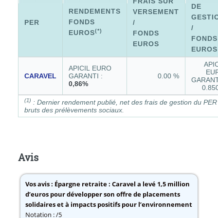
FRAIS SUR
DE
RENDEMENTS
VERSEMENT
GESTI
FONDS
PER
/
/
(*)
EUROS
FONDS
FONDS
EUROS
EUROS
APIC
APICIL EURO
EU
CARAVEL
GARANTI :
0.00 %
GARANTI
0,86%
0.85
(1)
:
Dernier rendement publié, net des frais de gestion du PER 
bruts des prélèvements sociaux.
Avis
Vos avis :
Épargne retraite : Caravel a levé 1,5 million
d’euros pour développer son offre de placements
solidaires et à impacts positifs pour l’environnement
Notation : /5