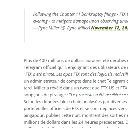
Following the Chapter 11 bankruptcy filings - FTX U
evening - to mitigate damage upon observing una
— Ryne Miller (@_Ryne_Miller)
November 12, 20
Plus de 400 millions de dollars auraient été dérobés
Telegram officiel qu’il, enjoignant des utilisateurs d
"
FTX a été piraté. Les apps FTX sont des logiciels malveil
un administrateur de compte dans le chat Telegram de
tard, Miller a révélé dans un tweet que FTX US et FTX
soupçons de piratage : "
Le processus a été accéléré ce
Selon les données blockchain analysées par diverses 
portefeuilles officiels de FTX et se sont déplacés ve
Singapour, publiés cette nuit, montrent des sorties n
millions de dollars dans les 24 heures précédentes. El