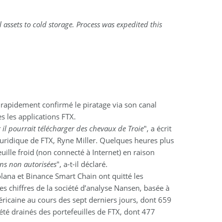
 assets to cold storage. Process was expedited this
 rapidement confirmé le piratage via son canal
es les applications FTX.
ar il pourrait télécharger des chevaux de Troie
", a écrit
juridique de FTX, Ryne Miller. Quelques heures plus
ille froid (non connecté à Internet) en raison
ons non autorisées
", a-t-il déclaré.
olana et Binance Smart Chain ont quitté les
es chiffres de la société d’analyse Nansen, basée à
éricaine au cours des sept derniers jours, dont 659
 été drainés des portefeuilles de FTX, dont 477