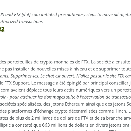
S and FTX [dot] com initiated precautionary steps to move all digital
uthorized transactions.
22
 des portefeuilles de crypto-monnaies de FTX. La société a ensuite
e ne pas installer de nouvelles mises à niveau et de supprimer tout
lants. Supprimez-les. Le chat est ouvert. N’allez pas sur le site FTX c
 FTX Support. Le message a été épinglé par principal conseiller 
.com avaient déplacé tous leurs actifs numériques vers un portefeu
 soir - pour atténuer les dommages suite à l’observation de transacti
sociétés spécialisées, des jetons Ethereum ainsi que des jetons S
rs des plateformes d’échange crypto décentralisées comme 1inch. L
ettes de plus de 2 milliards de dollars de FTX et de sa branche am
liptic a constaté que 663 millions de dollars en divers jetons ont