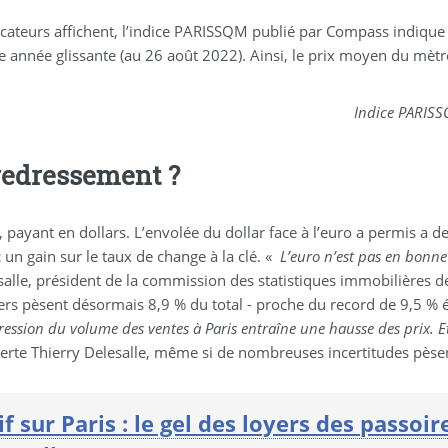
icateurs affichent, l’indice PARISSQM publié par Compass indique 
 année glissante (au 26 août 2022). Ainsi, le prix moyen du mètre
Indice PARISSQ
 redressement ?
t, payant en dollars. L’envolée du dollar face à l’euro a permis a
 un gain sur le taux de change à la clé. «
L’euro n’est pas en bonne
salle, président de la commission des statistiques immobilières d
gers pèsent désormais 8,9 % du total - proche du record de 9,5 %
ssion du volume des ventes à Paris entraîne une hausse des prix. Et 
lerte Thierry Delesalle, même si de nombreuses incertitudes pèse
f sur Paris : le gel des loyers des passoi