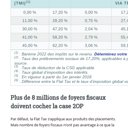
(1)
(TMI)
VIA T
0,00 %
17,20 %
0,00 %
17,
11,00 %
28,20 %
0,75 %
27,
30,00 %
47,20 %
2,04 %
45,
41,00 %
58,20 %
2,79 %
55,
45,00 %
62,20 %
3,06 %
59,
(1)
: Barème 2022 des impôts sur le revenu.
Déterminez votre
(2)
: Taux des prélèvements sociaux de 17,20%, applicables à pa
source.
(3)
: Taux de déduction de la CSG applicable.
(4)
: Taux global d’imposition des intérêts.
(5)
: En vigueur à partir du 1er janvier 2018.
(6)
: Différence entre la Flat Tax et le taux d’imposition global vi
Plus de 8 millions de foyers fiscaux
doivent cocher la case 2OP
Par défaut, la Flat Tax s’applique aux produits des placements.
Mais nombre de foyers fiscaux n’ont pas avantage à ce que la