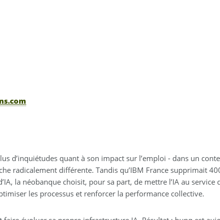
ons.com
en plus d’inquiétudes quant à son impact sur l’emploi - dans un co
he radicalement différente. Tandis qu’IBM France supprimait 400
 d’IA, la néobanque choisit, pour sa part, de mettre l’IA au servic
timiser les processus et renforcer la performance collective.
et faire évoluer sa propre infrastructure IA. Résultat : bunq est a