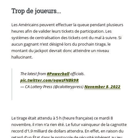
Trop de joueurs...
Les Américains peuvent effectuer la queue pendant plusieurs
heures afin de valider leurs tickets de participation. Les
systèmes de centralisation des tickets ont du mal à suivre. Si
aucun gagnant n’est désigné lors du prochain tirage, le
montant du jackpot devrait donc atteindre un niveau
hallucinant.
The latest from
#Powerball
officials.
pic.twitter.com/oqwzFNBk9R
— CA Lottery Press (@calotterypress)
November 8, 2022
Le tirage était attendu à 5 h (heure française) ce mardi 8
novembre, il n’en n’a rien été. Le futur vainqueur de la cagnotte
record d’1,9 milliard de dollars attendra. En effet, en raison du
retard d’un État dans le protocole de sécurité inhérent au jeu,