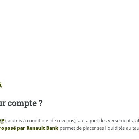
S
eur compte ?
EP
(soumis à conditions de revenus), au taquet des versements, af
proposé par Renault Bank
permet de placer ses liquidités au ta