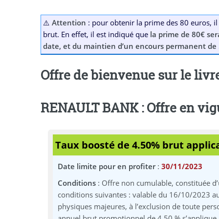
⚠️
Attention
: pour obtenir la prime des 80 euros, i
brut. En effet, il est indiqué que
la prime de 80€ ser
date, et du maintien d’un encours permanent de
Offre de bienvenue sur le liv
RENAULT BANK : Offre en vig
Taux boosté de 4.50% brut applica
Date limite pour en profiter
:
30/11/2023
Conditions
: Offre non cumulable, constituée d
conditions suivantes : valable du 16/10/2023 a
physiques majeures, à l’exclusion de toute pers
annuel brut promotionnel de 4,50 % s’applique 