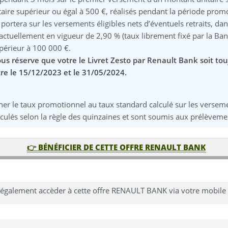
re supérieur ou égal à 500 €, réalisés pendant la période promot
s portera sur les versements éligibles nets d’éventuels retraits, d
ctuellement en vigueur de 2,90 % (taux librement fixé par la Banq
upérieur à 100 000 €.
us réserve que votre le Livret Zesto par Renault Bank soit tou
 le 15/12/2023 et le 31/05/2024.
er le taux promotionnel au taux standard calculé sur les versemen
lculés selon la règle des quinzaines et sont soumis aux prélèvemen
👉 BÉNÉFICIER DE CETTE OFFRE RENAULT BANK
également accèder à cette offre RENAULT BANK via votre mobile