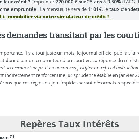
 leur crédit ?
Emprunter
220.000 € sur 25 ans à 3.50%
(TAEG de
 somme empruntée
! La mensualité sera de
1101€
, le
taux d’endet
dit immobilier via notre simulateur de crédit !
.
es demandes transitant par les court
mportante. Il y a tout juste un mois, le journal officiel publiait
dat donné par un emprunteur à un courtier. La réponse du ministr
st souverain et ne peut en aucun cas justifier un refus d’instruction
ent indirectement renforcer une jurisprudence établie en janvier 
pérons que ces règles du jeu limpides seront désormais respectées
Repères Taux Intérêts
(1)
2023)