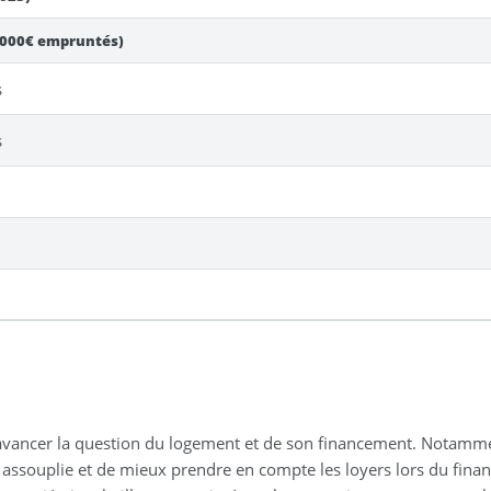
.000€ empruntés)
s
s
re avancer la question du logement et de son financement. Notam
 assouplie et de mieux prendre en compte les loyers lors du financ