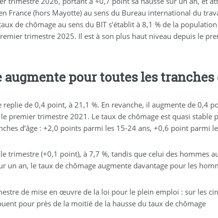
trimestre 2026, portant à +0,7 point sa hausse sur un an, et att
 France (hors Mayotte) au sens du Bureau international du trava
taux de chômage au sens du BIT s’établit à 8,1 % de la population
premier trimestre 2025. Il est à son plus haut niveau depuis le 
e augmente pour toutes les tranches 
 replie de 0,4 point, à 21,1 %. En revanche, il augmente de 0,4 po
le premier trimestre 2021. Le taux de chômage est quasi stable po
ches d’âge : +2,0 points parmi les 15-24 ans, +0,6 point parmi le
e trimestre (+0,1 point), à 7,7 %, tandis que celui des hommes au
Sur un an, le taux de chômage augmente davantage pour les homm
estre de mise en œuvre de la loi pour le plein emploi : sur les cin
ribuent pour près de la moitié de la hausse du taux de chômage