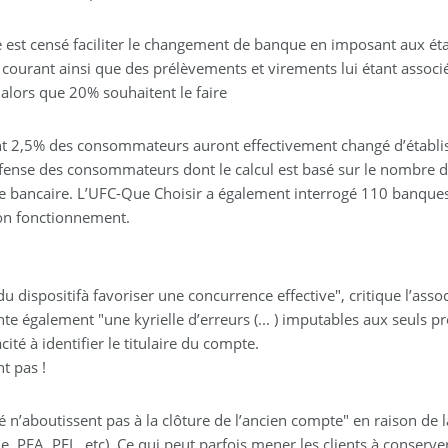
re est censé faciliter le changement de banque en imposant aux ét
ourant ainsi que des prélèvements et virements lui étant associ
alors que 20% souhaitent le faire
ent 2,5% des consommateurs auront effectivement changé d’établi
éfense des consommateurs dont le calcul est basé sur le nombre de
 bancaire. L’UFC-Que Choisir a également interrogé 110 banques
on fonctionnement.
 du dispositifà favoriser une concurrence effective", critique l’
nte également "une kyrielle d’erreurs (... ) imputables aux seuls 
é à identifier le titulaire du compte.
t pas !
aboutissent pas à la clôture de l’ancien compte" en raison de la 
ie, PEA, PEL, etc). Ce qui peut parfois mener les clients à conser