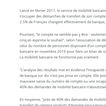
Lancé en février 2017, le service de mobilité bancai
s’occuper des démarches de transfert de son compte c
2.5% de Français changent effectivement de banque, 
Pourtant, "le compte ne semble pas y être : seulem
cinq en exprime le souhait", selon l’association de d
celui du nombre de personnes disposant d’un compte
bancaire en novembre 2019 pour faire un bilan de s
La mobilité bancaire ne fonctionne pas vraiment
"L’analyse des résultats met en évidence l’incapacité
de banque sur dix n’est pas prise en compte. Elle poi
mauvaise saisie du numéro de compte ou une incapacit
40% des demandes de mobilité bancaire n’aboutissen
En moyenne, "près de 40% des demandes de mobilité n’
transfert de certains produits d’épargne (assurance-v