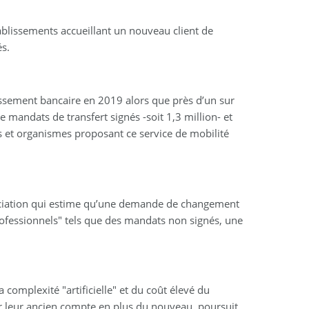
ablissements accueillant un nouveau client de
és.
ssement bancaire en 2019 alors que près d’un sur
 mandats de transfert signés -soit 1,3 million- et
 et organismes proposant ce service de mobilité
association qui estime qu’une demande de changement
professionnels" tels que des mandats non signés, une
complexité "artificielle" et du coût élevé du
ver leur ancien compte en plus du nouveau, poursuit