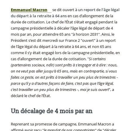
Emmanuel Macron
se dit ouvert à un
report de l’âge légal
du départ à la retraite à 64 ans
en cas d’allongement de la
durée de cotisation. Le chef de l’État s’était engagé pendant la
campagne présidentielle à décaler l’âge légal de départ de 4
mois par an, pour atteindre 65 ans "à horizon 2031". Ainsi, le
Président s’est dit mercredi sur France 2 "ouvert" à un report
de l’âge légal du départ à la retraite à 64 ans, et non 65 ans
comme il s’y était engagé lors de la campagne présidentielle, en
cas d’allongement de la durée de cotisation. "
Si certains
(partenaires sociaux, ndlr) sont prêts à s’engager et à dire : nous,
on ne veut pas aller jusqu’à 65 ans, mais en contrepartie, si vous
faites ce geste, on est prêts à travailler un peu plus de trimestres -
parce qu’il y a d’autres façons de faire, c’est pas que l’âge légal,
c’est travailler un peu plus de trimestres -, moi je suis ouvert
", a
déclaré le chef de l’État.
Un décalage de 4 mois par an
Reprenant sa promesse de campagne, Emmanuel Macron a
affirmé avoir reçu "
le mandat de nos compatriotes
" de "
décaler