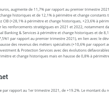
 d’euros, augmente de 11,7% par rapport au premier trimestre 2021
 change historiques et de 12,1% à périmètre et change constants
z CIB (+28,1% à périmètre et change historiques, +23,6% à périmèt
ar les renforcements stratégiques en 2021 et 2022, notamment dan
l Banking & Services à périmètre et change historiques et de 8,
7,5%1 par rapport au premier trimestre 2021), en lien avec le d
te hausse des revenus des métiers spécialisés (+10,6% par rapport
nvestment & Protection Services avec des évolutions défavorables
érimètre et change historiques mais en hausse de 0,8% à périmètr
net
se par rapport au 1er trimestre 2021, de +19.2%. Le montant du ré