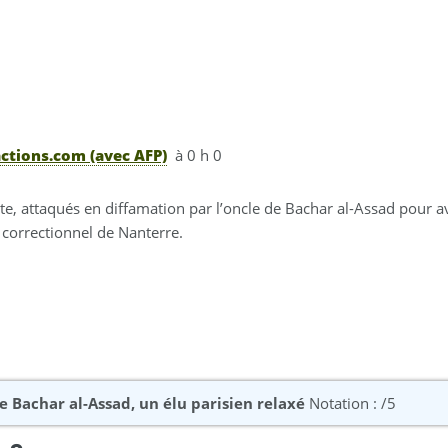
ctions.com (avec AFP)
à 0 h 0
te, attaqués en diffamation par l’oncle de Bachar al-Assad pour av
l correctionnel de Nanterre.
e Bachar al-Assad, un élu parisien relaxé
Notation : /5