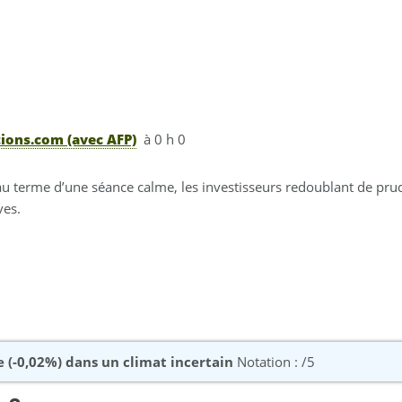
ions.com (avec AFP)
à 0 h 0
, au terme d’une séance calme, les investisseurs redoublant de pru
ves.
 (-0,02%) dans un climat incertain
Notation : /5