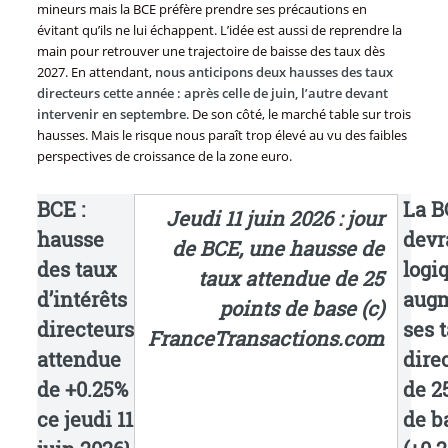
mineurs mais la BCE préfère prendre ses précautions en
évitant qu’ils ne lui échappent. L’idée est aussi de reprendre la
main pour retrouver une trajectoire de baisse des taux dès
2027. En attendant,
nous anticipons deux hausses des taux
directeurs cette année : après celle de juin, l’autre devant
intervenir en septembre
. De son côté, le marché table sur trois
hausses. Mais le risque nous paraît trop élevé au vu des faibles
perspectives de croissance de la zone euro.
BCE :
La B
Jeudi 11 juin 2026 : jour
hausse
devr
de BCE, une hausse de
des taux
logi
taux attendue de 25
d’intérêts
aug
points de base (c)
directeurs
ses 
FranceTransactions.com
attendue
dire
de +0.25%
de 2
ce jeudi 11
de b