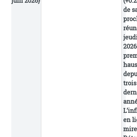
juin 2026}
(+0.2
de s
proc
réun
jeudi
2026
prem
haus
depu
trois
dern
anné
L’inf
en l
mire